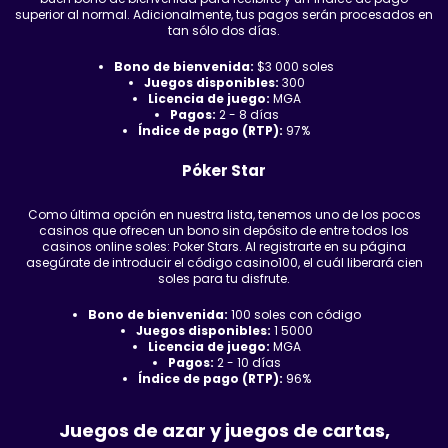
superior al normal. Adicionalmente, tus pagos serán procesados en
tan sólo dos días.
Bono de bienvenida:
$3 000 soles
Juegos disponibles:
300
Licencia de juego:
MGA
Pagos:
2 - 8 días
Índice de pago (RTP):
97%
Póker Star
Como última opción en nuestra lista, tenemos uno de los pocos
casinos que ofrecen un bono sin depósito de entre todos los
casinos online soles: Poker Stars. Al registrarte en su página
asegúrate de introducir el código casino100, el cuál liberará cien
soles para tu disfrute.
Bono de bienvenida:
100 soles con código
Juegos disponibles:
1 5000
Licencia de juego:
MGA
Pagos:
2 - 10 días
Índice de pago (RTP):
96%
Juegos de azar y juegos de cartas,