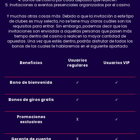
Invitaciones a eventos presenciales organizados por el casino.
Y muchas otras cosas más. Debido a que la invitación a este tipo
de clubes es muy selecta, no se tiene muy claros cuáles son los
requisitos para entrar. Sin embargo, podemos decir que las
invitaciones son enviadas a aquellas personas que pasen más
tiempo dentro del casino o realicen la mayor cantidad de
apuestas. Una vez que estés dentro, podrás disfrutar de todos los
bonos de los cuales te hablaremos en el siguiente apartado.
Usuarios
Beneficios
Usuarios VIP
regulares
Bono de bienvenida
✓
✓
Bonos de giros gratis
✓
✓
Promociones
X
✓
exclusivas
Gerente de cuenta
X
✓