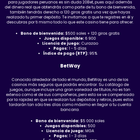
para jugadores peruanos es sin duda 20Bet, pues aquí además
del dinero real que obtendrás como parte de tu bono de bienvenida,
también tendrás derecho a 120 giros gratis una vez que hayas
realizado tu primer depósito. Te invitamos a que te registres en él y
descubras por ti mismo todo lo que este casino tiene para ofrecer.
Bono de bienvenida:
$500 soles + 120 giros gratis
Juegos disponible:
6 900
Licencia de juego:
Curazao
Pagos:
1 - 5 días
Índice de pago (RTP):
95%
BetWay
Conocido alrededor de todo el mundo, BetWay es uno de los
casinos más seguros que podrás encontrar. Su catálogo de
juegos, aunque incluye una gran variedad de títulos, no es tan
extenso como el de sus compañeros, pero esto se ve compensado
por la rapidez en que se realizan tus depósitos y retiros, pues estos
tardarán tan sólo tres días como máximo en llegar a tu cuenta
bancaria.
Bono de bienvenida:
$5 000 soles
Juegos disponibles:
500
Licencia de juego:
MGA
Pagos:
1 - 3 días