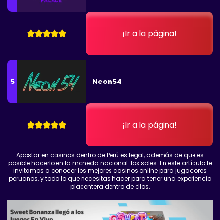
¡Ir a la página!
Neon54
¡Ir a la página!
Apostar en casinos dentro de Perú es legal, además de que es
posible hacerlo en la moneda nacional: los soles. En este artículo te
invitamos a conocer los mejores casinos online para jugadores
peruanos, y todo lo que necesitas hacer para tener una experiencia
placentera dentro de ellos.