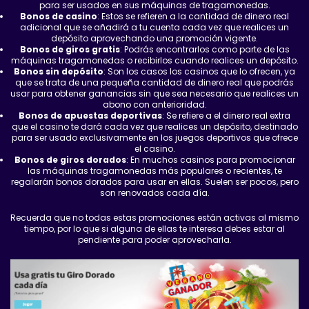
para ser usados en sus máquinas de tragamonedas.
Bonos de casino
: Estos se refieren a la cantidad de dinero real
adicional que se añadirá a tu cuenta cada vez que realices un
depósito aprovechando una promoción vigente.
Bonos de giros gratis
: Podrás encontrarlos como parte de las
máquinas tragamonedas o recibirlos cuando realices un depósito.
Bonos sin depósito
: Son los casos los casinos que lo ofrecen, ya
que se trata de una pequeña cantidad de dinero real que podrás
usar para obtener ganancias sin que sea necesario que realices un
abono con anterioridad.
Bonos de apuestas deportivas
: Se refiere a el dinero real extra
que el casino te dará cada vez que realices un depósito, destinado
para ser usado exclusivamente en los juegos deportivos que ofrece
el casino.
Bonos de giros dorados
: En muchos casinos para promocionar
las máquinas tragamonedas más populares o recientes, te
regalarán bonos dorados para usar en ellas. Suelen ser pocos, pero
son renovados cada día.
Recuerda que no todas estas promociones están activas al mismo
tiempo, por lo que si alguna de ellas te interesa debes estar al
pendiente para poder aprovecharla.