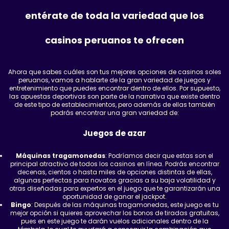
entérate de toda la variedad que los
casinos peruanos te ofrecen
Ahora que sabes cuáles son tus mejores opciones de casinos soles
peruanos, vamos a hablarte de la gran variedad de juegos y
entretenimiento que puedes encontrar dentro de ellos. Por supuesto,
las apuestas deportivas son parte de la narrativa que existe dentro
de este tipo de establecimientos, pero además de ellas también
podrás encontrar una gran variedad de:
Juegos de azar
Máquinas tragamonedas
: Podríamos decir que estas son el
principal atractivo de todos los casinos en línea. Podrás encontrar
decenas, cientos o hasta miles de opciones distintas de ellas,
algunas perfectas para novatos gracias a su baja volatilidad y
otras diseñadas para expertos en el juego que te garantizarán una
oportunidad de ganar el jackpot.
Bingo
: Después de las máquinas tragamonedas, este juego es tu
mejor opción si quieres aprovechar los bonos de tiradas gratuitas,
pues en este juego te darán vuelos adicionales dentro de la