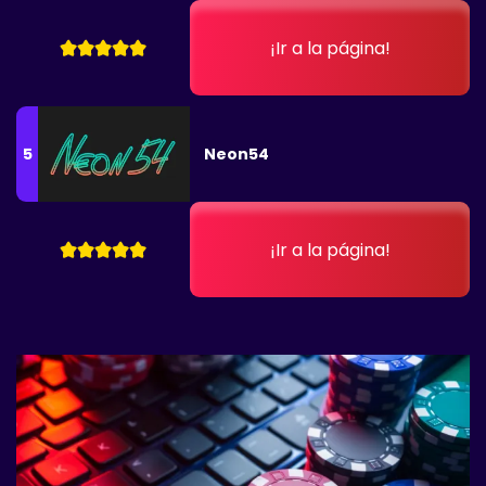
¡Ir a la página!
Neon54
¡Ir a la página!