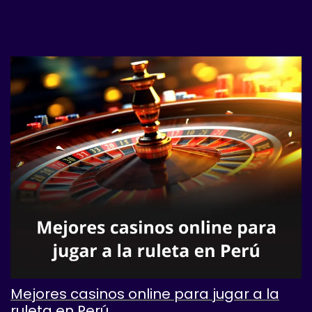
Mejores casinos online para jugar a la
ruleta en Perú