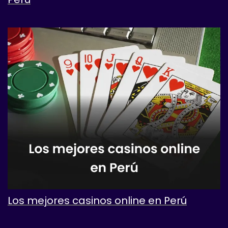
Los mejores casinos online en Perú