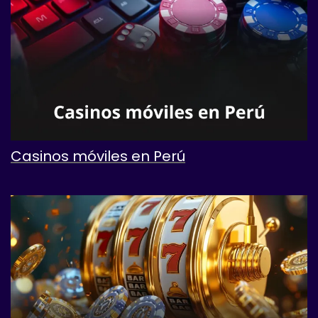
Casinos móviles en Perú