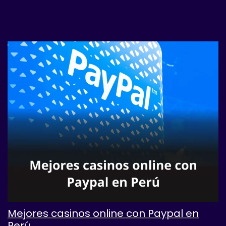
Mejores casinos online con Paypal en
Perú