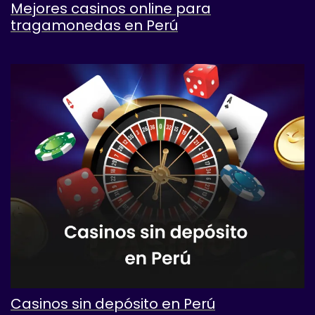
Mejores casinos online para
tragamonedas en Perú
Casinos sin depósito en Perú