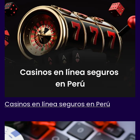
Casinos en línea seguros en Perú