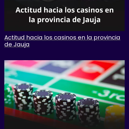
Actitud hacia los casinos en la provincia
de Jauja