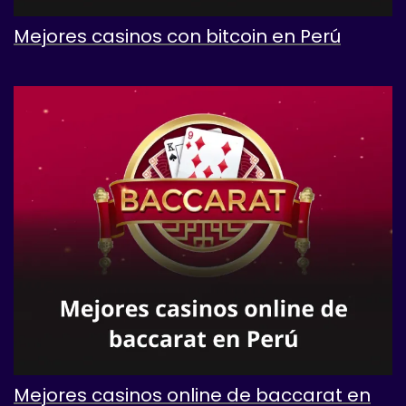
Mejores casinos con bitcoin en Perú
Mejores casinos online de baccarat en