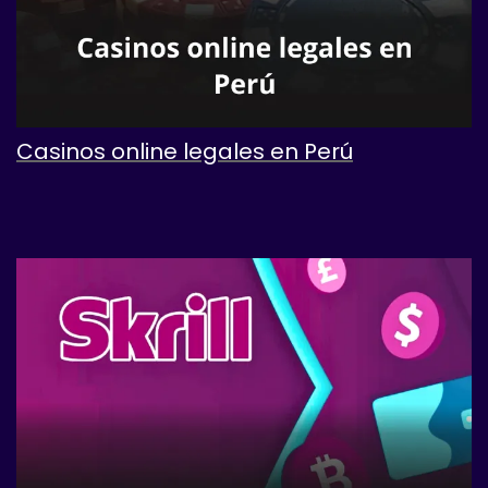
Casinos online legales en Perú