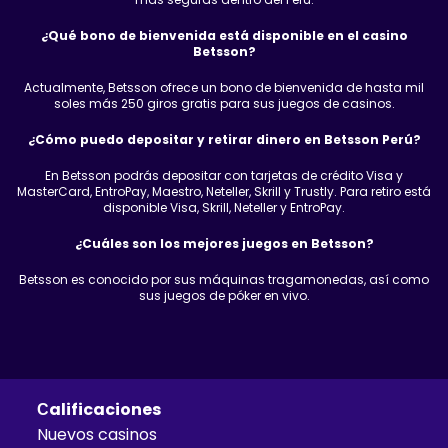
¿Qué bono de bienvenida está disponible en el casino
Betsson?
Actualmente, Betsson ofrece un bono de bienvenida de hasta mil
soles más 250 giros gratis para sus juegos de casinos.
¿Cómo puedo depositar y retirar dinero en Betsson Perú?
En Betsson podrás depositar con tarjetas de crédito Visa y
MasterCard, EntroPay, Maestro, Neteller, Skrill y Trustly. Para retiro está
disponible Visa, Skrill, Neteller y EntroPay.
¿Cuáles son los mejores juegos en Betsson?
Betsson es conocido por sus máquinas tragamonedas, así como
sus juegos de póker en vivo.
Сalificaciones
Nuevos casinos