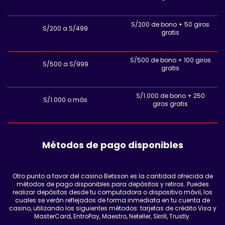
S/200 de bono + 50 giros
S/200 a S/499
gratis
S/500 de bono + 100 giros
S/500 a S/999
gratis
S/1.000 de bono + 250
S/1.000 o más
giros gratis
Métodos de pago disponibles
Otro punto a favor del casino Betsson es la cantidad ofrecida de
métodos de pago disponibles para depósitos y retiros. Puedes
realizar depósitos desde tu computadora o dispositivo móvil, los
cuales se verán reflejados de forma inmediata en tu cuenta de
casino, utilizando los siguientes métodos: tarjetas de crédito Visa y
MasterCard, EntroPay, Maestro, Neteller, Skrill, Trustly.