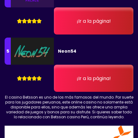
¡Ir a la página!
Neon54
¡Ir a la página!
El casino Betsson es uno de los más famosos del mundo. Por suerte
para los jugadores peruanos, este online casino no solamente está
disponible para ellos, sino que además les ofrece una amplia
variedad de juegos y bonos para su disfrute. Si quieres saber todo
lo relacionado con Betsson casino Perú, continúa leyendo.