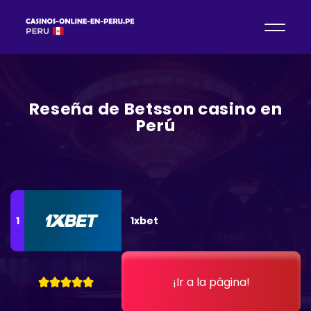
Reseña de Betsson casino en
Perú
1xbet
¡Ir a la página!