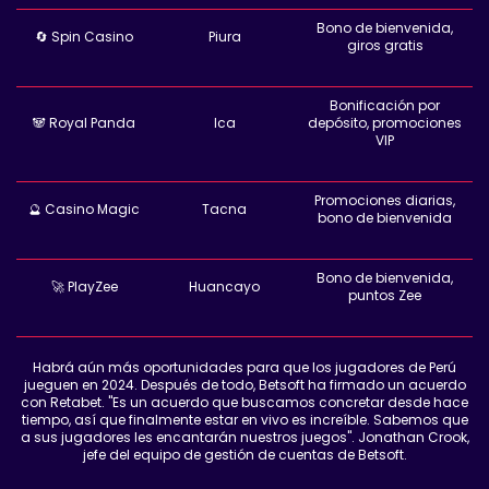
Bono de bienvenida,
🔄 Spin Casino
Piura
giros gratis
Bonificación por
🐼 Royal Panda
Ica
depósito, promociones
VIP
Promociones diarias,
🔮 Casino Magic
Tacna
bono de bienvenida
Bono de bienvenida,
🚀 PlayZee
Huancayo
puntos Zee
Habrá aún más oportunidades para que los jugadores de Perú
jueguen en 2024. Después de todo, Betsoft ha firmado un acuerdo
con Retabet. "Es un acuerdo que buscamos concretar desde hace
tiempo, así que finalmente estar en vivo es increíble. Sabemos que
a sus jugadores les encantarán nuestros juegos". Jonathan Crook,
jefe del equipo de gestión de cuentas de Betsoft.