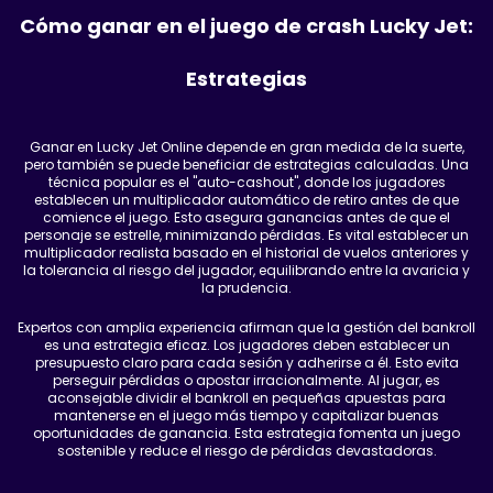
Cómo ganar en el juego de crash Lucky Jet:
Estrategias
Ganar en Lucky Jet Online depende en gran medida de la suerte,
pero también se puede beneficiar de estrategias calculadas. Una
técnica popular es el "auto-cashout", donde los jugadores
establecen un multiplicador automático de retiro antes de que
comience el juego. Esto asegura ganancias antes de que el
personaje se estrelle, minimizando pérdidas. Es vital establecer un
multiplicador realista basado en el historial de vuelos anteriores y
la tolerancia al riesgo del jugador, equilibrando entre la avaricia y
la prudencia.
Expertos con amplia experiencia afirman que la gestión del bankroll
es una estrategia eficaz. Los jugadores deben establecer un
presupuesto claro para cada sesión y adherirse a él. Esto evita
perseguir pérdidas o apostar irracionalmente. Al jugar, es
aconsejable dividir el bankroll en pequeñas apuestas para
mantenerse en el juego más tiempo y capitalizar buenas
oportunidades de ganancia. Esta estrategia fomenta un juego
sostenible y reduce el riesgo de pérdidas devastadoras.