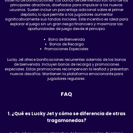
sistema de bonificaciones. Los bonos de bienvenida son uno de los
principales atractivos, diseñados para impulsar a los nuevos
usuarios. Suelen incluir un porcentaje adicional sobre el primer
depósito, lo que permite a los jugadores aumentar
significativamente sus fondos iniciales. Este incentivo es ideal para
explorar el juego sin un gran riesgo financiero y maximizar las
oportunidades de juego desde el principio.
Bono de Bienvenida
Bonos de Recarga
Promociones Especiales
Lucky Jet ofrece bonificaciones recurrentes además de los bonos
de bienvenida. Incluyen bonos de recarga y promociones
especiales. Estas promociones recompensan la lealtad y presentan
nuevos desafíos. Mantienen la plataforma emocionante para
jugadores regulares.
FAQ
1. ¿Qué es Lucky Jet y cómo se diferencia de otras
tragamonedas?